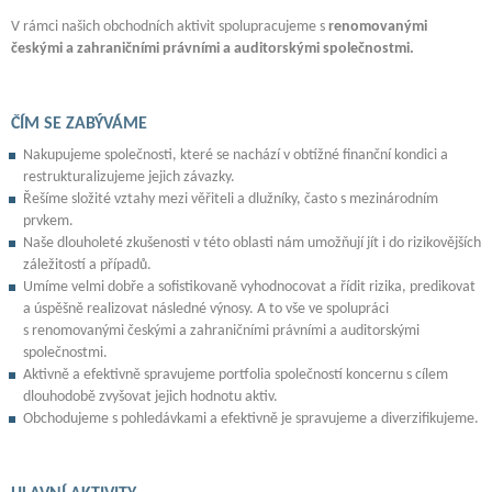
V rámci našich obchodních aktivit spolupracujeme s
renomovanými
českými a zahraničními právními a auditorskými společnostmi.
ČÍM SE ZABÝVÁME
Nakupujeme společnosti, které se nachází v obtížné finanční kondici a
restrukturalizujeme jejich závazky.
Řešíme složité vztahy mezi věřiteli a dlužníky, často s mezinárodním
prvkem.
Naše dlouholeté zkušenosti v této oblasti nám umožňují jít i do rizikovějších
záležitostí a případů.
Umíme velmi dobře a sofistikovaně vyhodnocovat a řídit rizika, predikovat
a úspěšně realizovat následné výnosy. A to vše ve spolupráci
s renomovanými českými a zahraničními právními a auditorskými
společnostmi.
Aktivně a efektivně spravujeme portfolia společností koncernu s cílem
dlouhodobě zvyšovat jejich hodnotu aktiv.
Obchodujeme s pohledávkami a efektivně je spravujeme a diverzifikujeme.