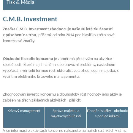
Tisk & Média
C.M.B. Investment
Značka C.M.B. Investment zhodnocuje naše 30 leté zkušenosti
z působení na trhu
, přičemž od roku 2014 pod hlavičkou této nové
koncernové značky.
Obchodní filosofie
koncernu
je zaměřená především na akvizice
společností, které mají finanční nebo provozní problémy, následném
vypořádání věřitelů formou restrukturalizace a zhodnocení majetku, s
využitím efektivního krizového managementu.
Zhodnocování investic koncernu a dlouhodobý růst hodnoty jeho aktiv je
založen na třech základních aktivitách - pilířích:
Krizový management
Správa majetku a
Finanční služby - obchodová
majetkových účastí
s pohledávkami
Více informací o aktivitách koncernu naleznete na našich stránkách v rámci