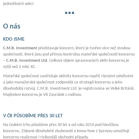
jednotlivých sekcí.
O nás
KDO JSME
C.M.B. Investment
představuje koncern, který je tvořen více než stovkou
společností, které jsou pod přímou kontrolou mateřské společnosti koncernu
–
C.M.B. Investment Ltd.
Celkový objem spravovaných aktiv koncernu je
vyšší než 2 mld. Kč.
Mateřská společnost zastřešuje aktivity koncernu napříč různými odvětvími
a jako manažerská společnost zodpovídá za strategii koncernu a jeho
dlouhodobý rozvoj. C.M.B. Investment Ltd. je registrována ve Velké Británii.
Majitelem koncernu je Vít Zaorálek s rodinou.
V ČR PŮSOBÍME PŘES 30 LET
Na českém trhu působíme přes 30 let a od roku 2014 pod hlavičkou
koncernu. Získané dlouholeté zkušenosti a know-how z byznysu umožňují
koncernu realizovat i rizikovější obchodní případy.