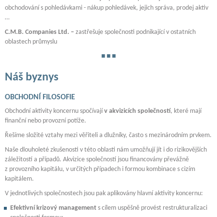
obchodování s pohledávkami - nákup pohledávek, jejich správa, prodej aktiv
…
C.M.B. Companies Ltd. –
zastřešuje společnosti podnikající v ostatních
oblastech průmyslu
Náš byznys
OBCHODNÍ FILOSOFIE
Obchodní aktivity koncernu spočívají
v akvizicích společností
, které mají
finanční nebo provozní potíže.
Řešíme složité vztahy mezi věřiteli a dlužníky, často s mezinárodním prvkem.
Naše dlouholeté zkušenosti v této oblasti nám umožňují jít i do rizikovějších
záležitostí a případů. Akvizice společností jsou financovány převážně
z provozního kapitálu, v určitých případech i formou kombinace s cizím
kapitálem.
V jednotlivých společnostech jsou pak aplikovány hlavní aktivity koncernu:
Efektivní krizový management
s cílem uspěšně provést restrukturalizaci